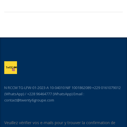
N RCCM TG-LFW-01-2023-A 10-04010 NIF 1001862089 +229 0161079012
(WhatsApp) / +228 96464777 (WhatsApp) Email :
contact@twenty6groupe.com
Veuillez vérifier vos e-mails pour y trouver la confirmation de