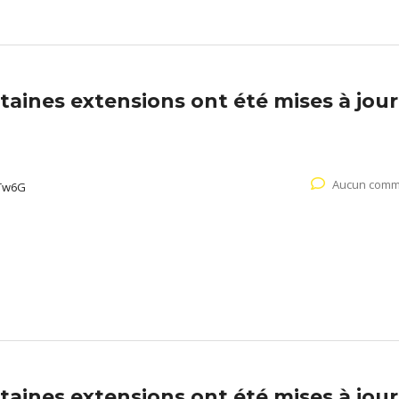
aines extensions ont été mises à jour
Aucun comm
Tw6G
aines extensions ont été mises à jour