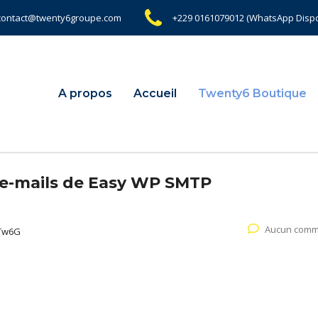
contact@twenty6groupe.com
+229 0161079012 (WhatsApp Dispo
A propos
Accueil
Twenty6 Boutique
e-mails de Easy WP SMTP
Aucun comm
Tw6G