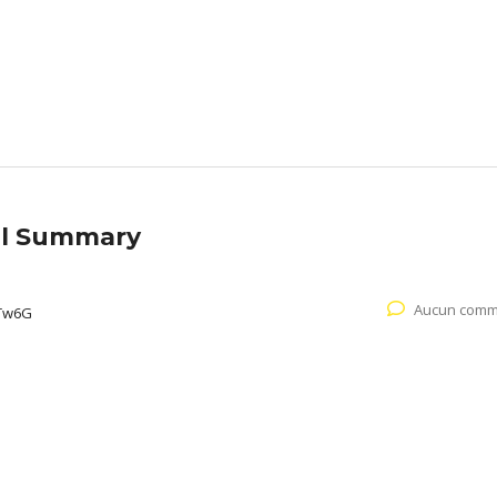
il Summary
Aucun comm
Tw6G