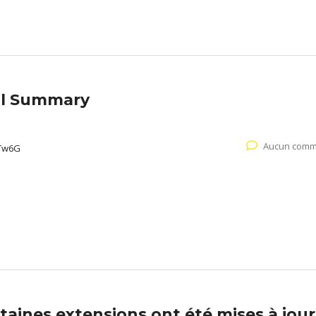
il Summary
Aucun comm
Tw6G
aines extensions ont été mises à jour