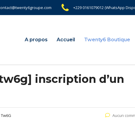
contact@twenty6groupe.com
+229 0161079012 (WhatsApp Dispo
A propos
Accueil
Twenty6 Boutique
tw6g] inscription d’un
e Tw6G
Aucun comm