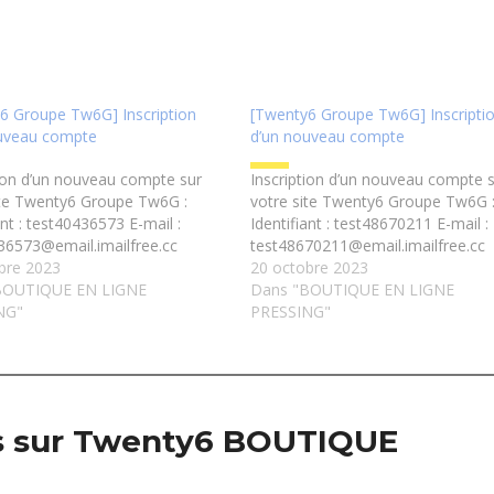
6 Groupe Tw6G] Inscription
[Twenty6 Groupe Tw6G] Inscripti
uveau compte
d’un nouveau compte
tion d’un nouveau compte sur
Inscription d’un nouveau compte 
ite Twenty6 Groupe Tw6G :
votre site Twenty6 Groupe Tw6G 
ant : test40436573 E-mail :
Identifiant : test48670211 E-mail :
36573@email.imailfree.cc
test48670211@email.imailfree.cc
bre 2023
20 octobre 2023
BOUTIQUE EN LIGNE
Dans "BOUTIQUE EN LIGNE
NG"
PRESSING"
us sur Twenty6 BOUTIQUE