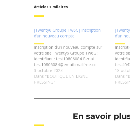
Articles similaires
[Twenty6 Groupe Tw6G] Inscription
[Twenty
d’un nouveau compte
d’un no
Inscription d’un nouveau compte sur
Inscrip
votre site Twenty6 Groupe Tw6G :
votre s
Identifiant : test10806084 E-mail :
Identifi
test10806084@email.imailfree.cc
test404
3 octobre 2023
18 octo
Dans "BOUTIQUE EN LIGNE
Dans "
PRESSING"
PRESSI
En savoir pl