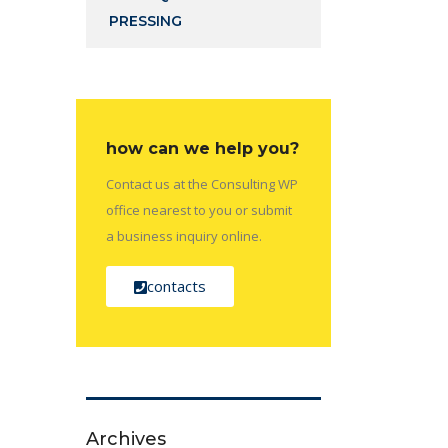
PRESSING
how can we help you?
Contact us at the Consulting WP
office nearest to you or submit
a business inquiry online.
contacts
Archives