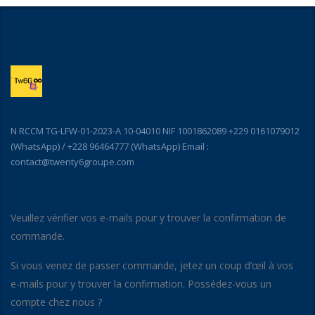
N RCCM TG-LFW-01-2023-A 10-04010 NIF 1001862089 +229 0161079012
(WhatsApp) / +228 96464777 (WhatsApp) Email :
contact@twenty6groupe.com
Veuillez vérifier vos e-mails pour y trouver la confirmation de
commande.
Si vous venez de passer commande, jetez un coup d’œil à vos
e-mails pour y trouver la confirmation. Possédez-vous un
compte chez nous ?