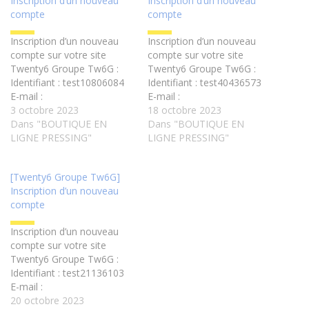
Inscription d’un nouveau
Inscription d’un nouveau
compte
compte
Inscription d’un nouveau
Inscription d’un nouveau
compte sur votre site
compte sur votre site
Twenty6 Groupe Tw6G :
Twenty6 Groupe Tw6G :
Identifiant : test10806084
Identifiant : test40436573
E-mail :
E-mail :
test10806084@email.imailfree.cc
3 octobre 2023
test40436573@email.imailfree.cc
18 octobre 2023
Dans "BOUTIQUE EN
Dans "BOUTIQUE EN
LIGNE PRESSING"
LIGNE PRESSING"
[Twenty6 Groupe Tw6G]
Inscription d’un nouveau
compte
Inscription d’un nouveau
compte sur votre site
Twenty6 Groupe Tw6G :
Identifiant : test21136103
E-mail :
test21136103@email.imailfree.cc
20 octobre 2023