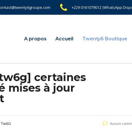
contact@twenty6groupe.com
+229 0161079012 (WhatsApp Dispo
A propos
Accueil
Twenty6 Boutique
tw6g] certaines
é mises à jour
t
e Tw6G
Aucun comm