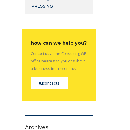
PRESSING
how can we help you?
Contact us at the Consulting WP
office nearest to you or submit
a business inquiry online.
contacts
Archives