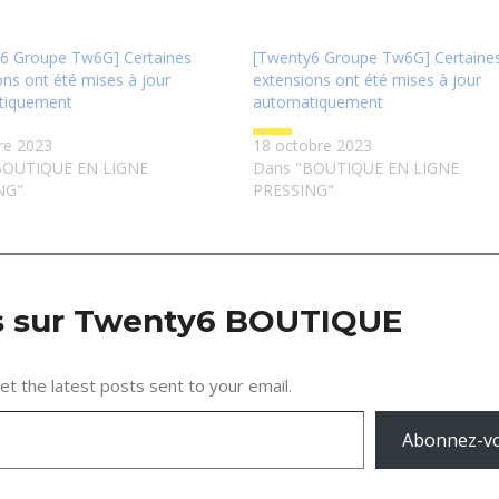
6 Groupe Tw6G] Certaines
[Twenty6 Groupe Tw6G] Certaine
ons ont été mises à jour
extensions ont été mises à jour
tiquement
automatiquement
re 2023
18 octobre 2023
BOUTIQUE EN LIGNE
Dans "BOUTIQUE EN LIGNE
NG"
PRESSING"
us sur Twenty6 BOUTIQUE
et the latest posts sent to your email.
Abonnez-v