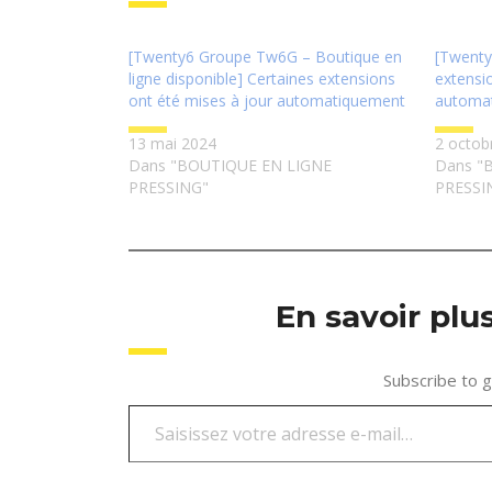
[Twenty6 Groupe Tw6G – Boutique en
[Twenty
ligne disponible] Certaines extensions
extensi
ont été mises à jour automatiquement
automa
13 mai 2024
2 octob
Dans "BOUTIQUE EN LIGNE
Dans "
PRESSING"
PRESSI
En savoir pl
Subscribe to g