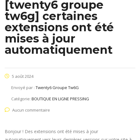
[twenty6 groupe
tw6g] certaines
extensions ont été
mises à jour
automatiquement
5 août 2024
Envoyé par :
Twenty6 Groupe Tw6G
Catégorie:
BOUTIQUE EN LIGNE PRESSING
Aucun commentaire
Bonjour ! Des extensions ont été mises à jour
automatiquement vers leurs dernières versions sur votre site à