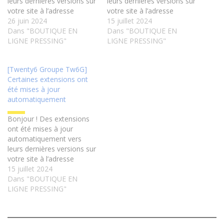
leurs dernières versions sur
leurs dernières versions sur
votre site à l’adresse
votre site à l’adresse
https://www.twenty6groupe.com.
26 juin 2024
https://www.twenty6groupe.com.
15 juillet 2024
Vous n’avez rien de plus à
Dans "BOUTIQUE EN
Vous n’avez rien de plus à
Dans "BOUTIQUE EN
faire. Ces extensions sont
LIGNE PRESSING"
faire. Ces extensions sont
LIGNE PRESSING"
maintenant à jour : -
maintenant à jour : -
Elementor (de la version
Elementor (de la version
[Twenty6 Groupe Tw6G]
3.22.2 vers 3.22.3) :
3.22.3 vers 3.23.0) :
Certaines extensions ont
https://wordpress.org/plugins/elementor/
https://wordpress.org/plugins/eleme
été mises à jour
Si vous rencontrez des
Si vous rencontrez des
automatiquement
problèmes ou avez
problèmes ou avez
besoin…
besoin…
Bonjour ! Des extensions
ont été mises à jour
automatiquement vers
leurs dernières versions sur
votre site à l’adresse
https://www.twenty6groupe.com.
15 juillet 2024
Vous n’avez rien de plus à
Dans "BOUTIQUE EN
faire. Ces extensions sont
LIGNE PRESSING"
maintenant à jour : -
Elementor (de la version
3.23.0 vers 3.23.1) :