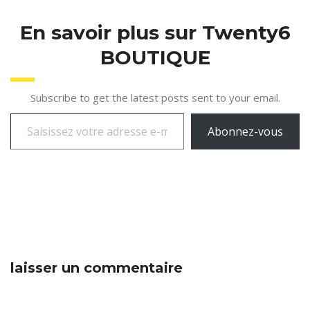
https://wordpress.org/plugins/elementor/
Si vous rencontrez des
En savoir plus sur Twenty6
problèmes ou avez
besoin…
BOUTIQUE
Subscribe to get the latest posts sent to your email.
Abonnez-vous
laisser un commentaire