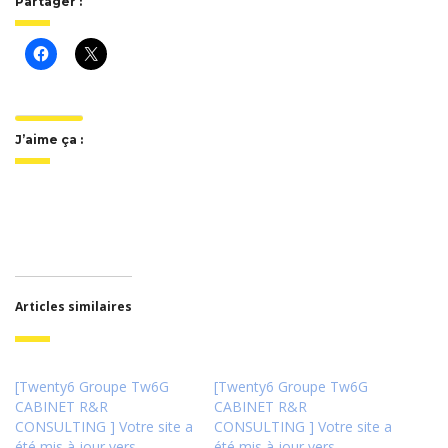
Partager :
J’aime ça :
Articles similaires
[Twenty6 Groupe Tw6G
[Twenty6 Groupe Tw6G
CABINET R&R
CABINET R&R
CONSULTING ] Votre site a
CONSULTING ] Votre site a
été mis à jour vers
été mis à jour vers