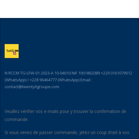
N RCCM TG-LFW-01-2023-A 10-04010 NIF 1001862089 +229 0161079012
(WhatsApp) / +228 96464777 (WhatsApp) Email :
contact@twenty6groupe.com
Veuillez vérifier vos e-mails pour y trouver la confirmation de
commande.
Si vous venez de passer commande, jetez un coup d’œil à vos